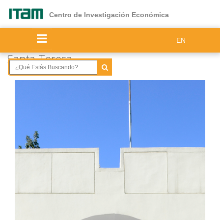
Ir
al
Centro de Investigación Económica
contenido
principal
EN
Santa Teresa