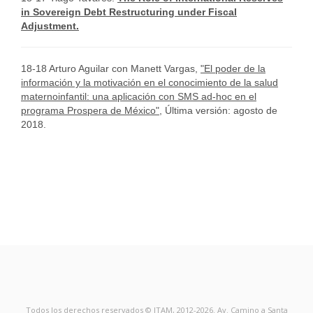
in Sovereign Debt Restructuring under Fiscal
Adjustment.
18-18 Arturo Aguilar con Manett Vargas,
"El poder de la
información y la motivación en el conocimiento de la salud
maternoinfantil: una aplicación con SMS ad-hoc en el
programa Prospera de México"
, Última versión: agosto de
2018.
Todos los derechos reservados © ITAM, 2012-2026. Av. Camino a Santa