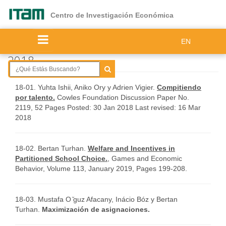
Ir
al
Centro de Investigación Económica
contenido
principal
EN
2018
18-01. Yuhta Ishii, Aniko Ory y Adrien Vigier.
Compitiendo
por talento.
Cowles Foundation Discussion Paper No.
2119, 52 Pages Posted: 30 Jan 2018 Last revised: 16 Mar
2018
18-02. Bertan Turhan.
Welfare and Incentives in
Partitioned School Choice.
, Games and Economic
Behavior, Volume 113, January 2019, Pages 199-208.
18-03. Mustafa O ̆guz Afacany, Inácio Bóz y Bertan
Turhan.
Maximización de asignaciones.