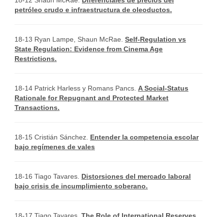
18-12 Shaun McRae.
Diferenciales de precios del
petróleo crudo e infraestructura de oleoductos.
18-13 Ryan Lampe, Shaun McRae.
Self-Regulation vs
State Regulation: Evidence from Cinema Age
Restrictions.
18-14 Patrick Harless y Romans Pancs.
A Social-Status
Rationale for Repugnant and Protected Market
Transactions.
18-15 Cristián Sánchez.
Entender la competencia escolar
bajo regímenes de vales
18-16 Tiago Tavares.
Distorsiones del mercado laboral
bajo crisis de incumplimiento soberano.
18-17 Tiago Tavares.
The Role of International Reserves